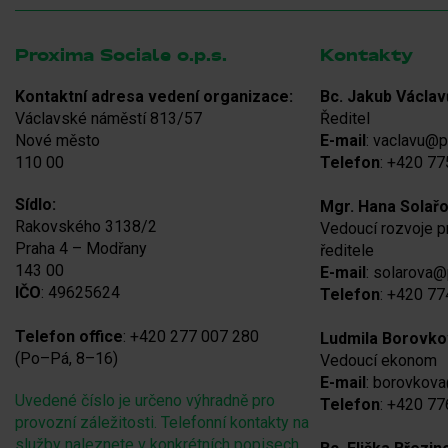
Proxima Sociale o.p.s.
Kontakty
Kontaktní adresa vedení organizace:
Bc. Jakub Václav
Václavské náměstí 813/57
Ředitel
Nové město
E-mail
: vaclavu@p
110 00
Telefon
: +420 77
Sídlo:
Mgr. Hana Solař
Rakovského 3138/2
Vedoucí rozvoje 
Praha 4 – Modřany
ředitele
143 00
E-mail
: solarova@
IČO
: 49625624
Telefon
: +420 77
Telefon office
: +420 277 007 280
Ludmila Borovko
(Po–Pá, 8–16)
Vedoucí ekonom
E-mail
: borovkov
Uvedené číslo je určeno výhradně pro
Telefon
: +420 77
provozní záležitosti. Telefonní kontakty na
služby naleznete v konkrétních popisech