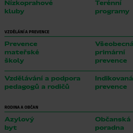
Nízkoprahové
Terénní
kluby
programy
VZDĚLÁNÍ A PREVENCE
Prevence
Všeobecn
mateřské
primární
školy
prevence
Vzdělávání a podpora
Indikovaná
pedagogů a rodičů
prevence
RODINA A OBČAN
Azylový
Občanská
byt
poradna