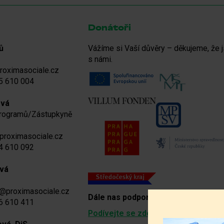
Donátoři
ů
Vážíme si Vaší důvěry – děkujeme, že j
s námi.
roximasociale.cz
5 610 004
ová
programů/Zástupkyně
proximasociale.cz
4 610 092
vá
a@proximasociale.cz
Dále nas podporují
:
6 610 411
Podívejte se zde