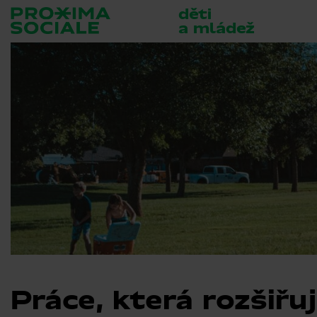
děti
a mládež
Práce, která rozšiřu