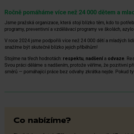
Ročně pomáháme více než 24 000 dětem a mla
Jsme pražská organizace, která stojí blízko těm, kdo to potře
programy, preventivní a vzdělávací programy ve školách, azyl
V roce 2024 jsme podpořili více než 24 000 dětí a mladých lid
snažíme být skutečně blízko jejich příběhům!
Stojíme na třech hodnotách:
respektu
,
nadšení
a
odvaze
. Re
Svou práci děláme s nadšením, protože věříme, že pozitivní p
směrů — pomáhající práce bez odvahy zkrátka nejde. Pokud tyh
Co nabízíme?