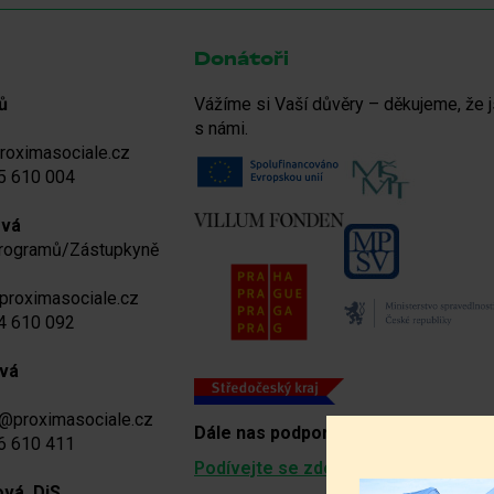
Donátoři
ů
Vážíme si Vaší důvěry – děkujeme, že j
s námi.
roximasociale.cz
5 610 004
ová
programů/Zástupkyně
proximasociale.cz
4 610 092
vá
a@proximasociale.cz
Dále nas podporují
:
6 610 411
Podívejte se zde
ová, DiS.