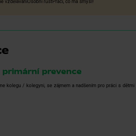
né vzdělávání
Osobní růst
Práci, co má smysl!
ce
 primární prevence
e kolegu / kolegyni, se zájmem a nadšením pro práci s dětmi a