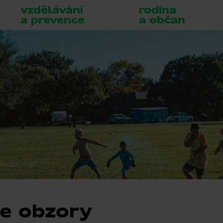
vzdělávání
rodina
a prevence
a občan
je obzory