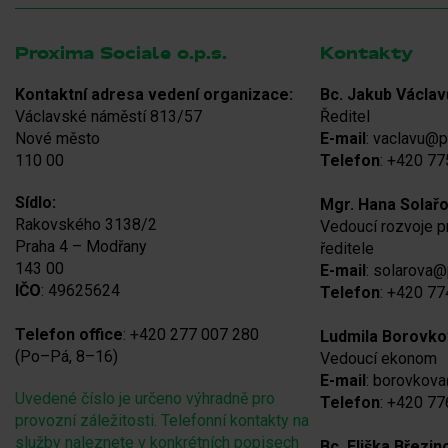
Proxima Sociale o.p.s.
Kontakty
Kontaktní adresa vedení organizace:
Bc. Jakub Václav
Václavské náměstí 813/57
Ředitel
Nové město
E-mail
: vaclavu@p
110 00
Telefon
: +420 77
Sídlo:
Mgr. Hana Solař
Rakovského 3138/2
Vedoucí rozvoje 
Praha 4 – Modřany
ředitele
143 00
E-mail
: solarova@
IČO
: 49625624
Telefon
: +420 77
Telefon office
: +420 277 007 280
Ludmila Borovko
(Po–Pá, 8–16)
Vedoucí ekonom
E-mail
: borovkov
Uvedené číslo je určeno výhradně pro
Telefon
: +420 77
provozní záležitosti. Telefonní kontakty na
služby naleznete v konkrétních popisech
Bc. Eliška Březin