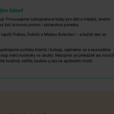
dým lidem!
bují. Provozujeme nízkoprahové kluby pro děti a mládež, terénní
ový byt, krizovou pomoc i občanskou poradnu.
í napříč Prahou, Dobříší a Mladou Boleslaví — a každý den se
spektujeme potřeby klientů i kolegů, zajímáme se a nesoudíme.
řístup mění myšlenky ve skutky. Nebojíme se překážek ani novýc
le hodnoty sdílíte, budete u nás na správném místě.