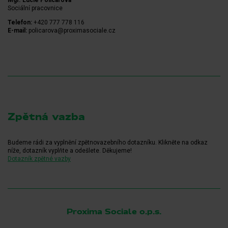
Mgr. Lucie Policarová
Sociální pracovnice
Telefon:
+420 777 778 116
E-mail:
policarova@proximasociale.cz
Zpětná vazba
Budeme rádi za vyplnění zpětnovazebního dotazníku. Klikněte na odkaz
níže, dotazník vyplňte a odešlete. Děkujeme!
Dotazník zpětné vazby
Proxima Sociale o.p.s.