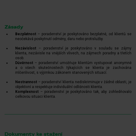
Zásady
Bezplatnost
– poradenství je poskytováno bezplatně, od klientů se
neočekává poskytnutí odměny, daru nebo protislužby.
Nezávislost
– poradenství je poskytováno v souladu se zájmy
klienta, nezávisle na vnějších vlivech, na zájmech poradny a třetích
osob.
Důvěrnost
– poradenství umožňuje klientům vystupovat anonymně
a o všech skutečnostech týkajících se klienta je zachována
mlčenlivost, s výjimkou zákonem stanovených situací.
Nestrannost
– poradenství klienta nediskriminuje v žádné oblasti, je
objektivní a respektuje individuální odlišnosti klienta.
Komplexnost
– poradenství je poskytováno tak, aby zohledňovalo
celkovou situaci klienta.
Dokumenty ke stažení