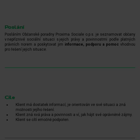
Poslání
Posláním Občanské poradny Proxima Sociale o.p.s. je seznamovat občany
v nepříznivé sociální situaci s jejich právy a povinnostmi podle platných
právních norem a poskytovat jim
informace, podporu a pomoc
vhodnou
pro řešení jejich situace.
Cíle
Klient má dostatek informací, je orientován ve své situaci a zná
možnosti jejího řešení.
Klient zná svá práva a povinnosti a ví, jak hájit své oprávněné zájmy.
Klient se cítí emočně podpořen.