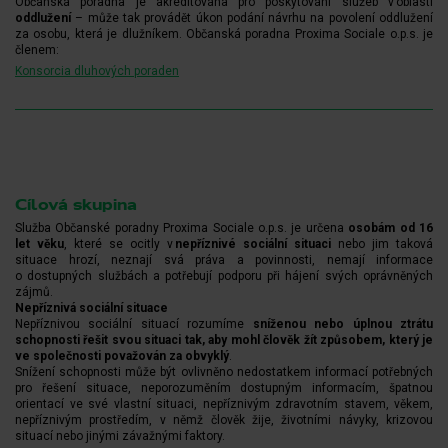
Občanská poradna je akreditována pro poskytování služeb v oblasti
oddlužení
– může tak provádět úkon podání návrhu na povolení oddlužení
za osobu, která je dlužníkem. Občanská poradna Proxima Sociale o.p.s. je
členem:
Konsorcia dluhových poraden
Cílová skupina
Služba Občanské poradny Proxima Sociale o.p.s. je určena
osobám od 16
let věku
, které se ocitly v
nepříznivé sociální situaci
nebo jim taková
situace hrozí, neznají svá práva a povinnosti, nemají informace
o dostupných službách a potřebují podporu při hájení svých oprávněných
zájmů.
Nepříznivá sociální situace
Nepříznivou sociální situací rozumíme
sníženou nebo úplnou ztrátu
schopnosti řešit svou situaci tak, aby mohl člověk žít způsobem, který je
ve společnosti považován za obvyklý
.
Snížení schopnosti může být ovlivněno nedostatkem informací potřebných
pro řešení situace, neporozuměním dostupným informacím, špatnou
orientací ve své vlastní situaci, nepříznivým zdravotním stavem, věkem,
nepříznivým prostředím, v němž člověk žije, životními návyky, krizovou
situací nebo jinými závažnými faktory.