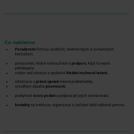
Co nabízíme
Poradenství
formou osobních, telefonických či e-mailových
konzultací;
porozumění, klidné naslouchání a
podporu
, když to nejvíc
potřebujete;
rozbor vaší situace a společné
hledání možností řešení
;
informace o
právní úpravě
řešené problematiky;
vysvětlení obsahů
písemností
;
poskytnutí
vzorů podání
a podpora při jejich sestavování;
kontakty
na instituce, organizace a zařízení další odborné pomoci.