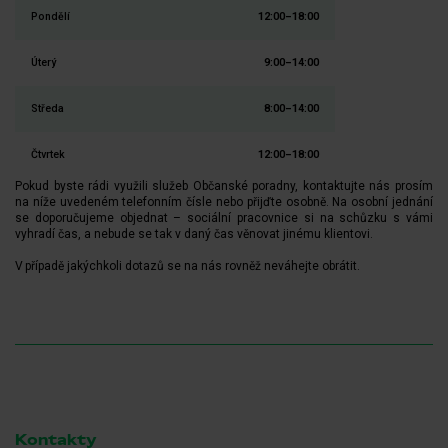
Pondělí
12:00–18:00
Úterý
9:00–14:00
Středa
8:00–14:00
Čtvrtek
12:00–18:00
Pokud byste rádi využili služeb Občanské poradny, kontaktujte nás prosím
na níže uvedeném telefonním čísle nebo přijďte osobně. Na osobní jednání
se doporučujeme objednat – sociální pracovnice si na schůzku s vámi
vyhradí čas, a nebude se tak v daný čas věnovat jinému klientovi.
V případě jakýchkoli dotazů se na nás rovněž neváhejte obrátit.
Kontakty