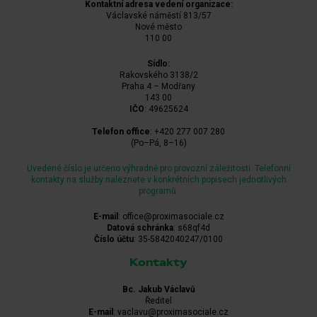
Kontaktní adresa vedení organizace:
Václavské náměstí 813/57
Nové město
110 00
Sídlo:
Rakovského 3138/2
Praha 4 – Modřany
143 00
IČO
: 49625624
Telefon office
: +420 277 007 280
(Po–Pá, 8–16)
Uvedené číslo je určeno výhradně pro provozní záležitosti. Telefonní
kontakty na služby naleznete v konkrétních popisech jednotlivých
programů.
E-mail
: office@proximasociale.cz
Datová schránka
: s68qf4d
Číslo účtu
: 35-5842040247/0100
Kontakty
Bc. Jakub Václavů
Ředitel
E-mail
: vaclavu@proximasociale.cz