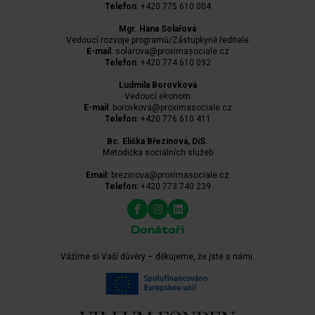
Telefon
: +420 775 610 004
Mgr. Hana Solařová
Vedoucí rozvoje programů/Zástupkyně ředitele
E-mail
: solarova@proximasociale.cz
Telefon
: +420 774 610 092
Ludmila Borovková
Vedoucí ekonom
E-mail
: borovkova@proximasociale.cz
Telefon
: +420 776 610 411
Bc. Eliška Březinová, DiS.
Metodička sociálních služeb
Email:
brezinova@proximasociale.cz
Telefon:
+420 773 740 239
Donátoři
Vážíme si Vaší důvěry – děkujeme, že jste s námi.