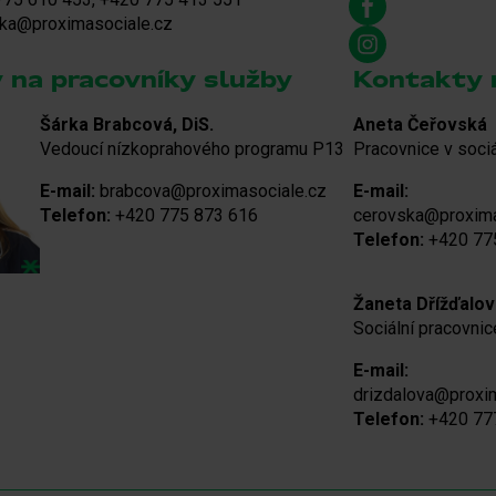
jka@proximasociale.cz
 na pracovníky služby
Kontakty 
Šárka Brabcová, DiS.
Aneta Čeřovská
Vedoucí nízkoprahového programu P13
Pracovnice v soci
E-mail:
brabcova@proximasociale.cz
E-mail:
Telefon:
+420 775 873 616
cerovska@proxima
Telefon:
+420 77
Žaneta Dřížďalová
Sociální pracovnic
E-mail:
drizdalova@proxi
Telefon:
+420 77