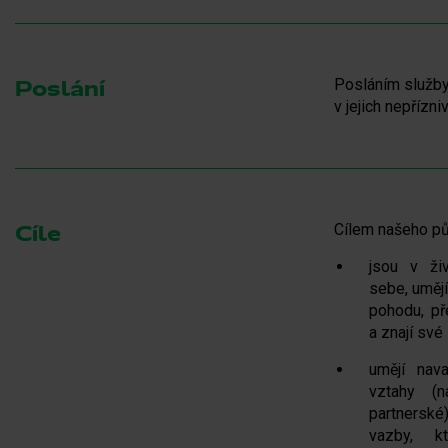
Posláním služby 
Poslání
v jejich nepřízn
Cílem našeho půs
Cíle
jsou v živ
sebe, uměj
pohodu, př
a znají své 
umějí nav
vztahy (na
partnerské
vazby, k