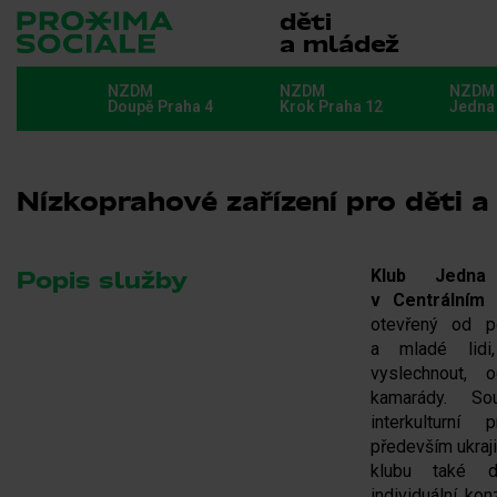
děti
a mládež
NZDM
NZDM
NZDM
Doupě Praha 4
Krok Praha 12
Jedna 
Nízkoprahové zařízení pro děti 
Klub Jedna
Popis služby
v Centrální
otevřený od p
a mladé lidi,
vyslechnout, 
kamarády. So
interkulturní
především ukraj
klubu také d
individuální ko