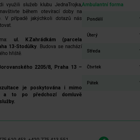
i využili služeb klubu JednaTrojka,
Ambulantní forma
navštivte během otevírací doby na
. V případě jakýchkoli dotazů nás
Pondělí
tovat.
Úterý
orma:
ul. K Zahrádkám (parcela
aha 13-Stodůlky
. Budova se nachází
Středa
ého hřiště.
Borovanského 2205/8, Praha 13 –
Čtvrtek
Pátek
konzultace je poskytována i mimo
, a to po předchozí domluvě
služby.
75 610 453, +420 775 413 551