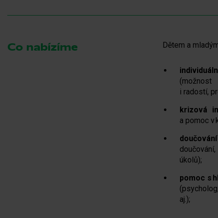
Dětem a mladým 
Co nabízíme
individu
(možnost s
i radostí, 
krizová 
a pomoc v k
doučován
doučování,
úkolů);
pomoc s h
(psycholog
aj.);