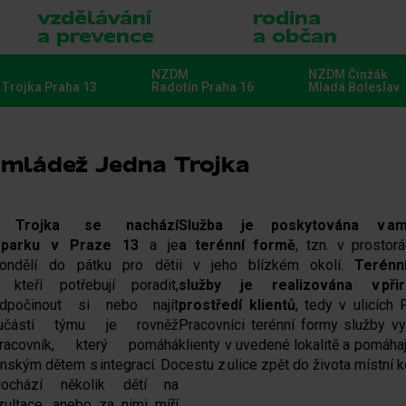
vzdělávání
rodina
a prevence
a občan
NZDM
NZDM Činžák
Trojka Praha 13
Radotín Praha 16
Mladá Boleslav
a mládež Jedna Trojka
 Trojka se nachází
Služba je poskytována v amb
m parku v Praze 13
a je
a terénní formě
, tzn. v prostor
ondělí do pátku pro děti
i v jeho blízkém okolí.
Terénn
 kteří potřebují poradit,
služby je realizována v při
odpočinout si nebo najít
prostředí klientů
, tedy v ulicích 
učástí týmu je rovněž
Pracovníci terénní formy služby vy
 pracovník, který pomáhá
klienty v uvedené lokalitě a pomáhají
inským dětem s integrací. Do
cestu z ulice zpět do života místní 
ochází několik dětí na
nzultace, anebo za nimi míří