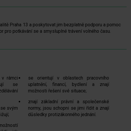
okalitě Praha 13 a poskytovat jim bezplatně podporu a pomoc
tor pro potkávání se a smysluplné trávení volného času.
 v rámci
se orientují v oblastech pracovního
tují se
uplatnění, financí, bydlení a znají
ělávání
možnosti řešení své situace;
znají základní právní a společenské
h se svým
normy, jsou schopni se jimi řídit a znají
žují;
důsledky protizákonného jednání.
žností