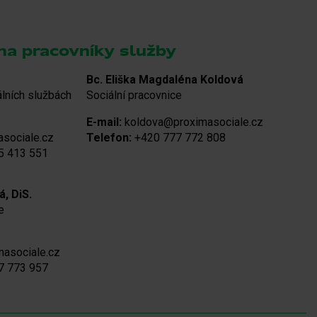
na pracovníky služby
Bc. Eliška Magdaléna Koldová
álních službách
Sociální pracovnice
E-mail:
koldova@proximasociale.cz
sociale.cz
Telefon:
+420 777 772 808
5 413 551
, DiS.
e
masociale.cz
7 773 957