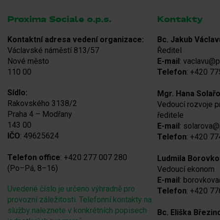
Proxima Sociale o.p.s.
Kontakty
Kontaktní adresa vedení organizace:
Bc. Jakub Václav
Václavské náměstí 813/57
Ředitel
Nové město
E-mail
: vaclavu@p
110 00
Telefon
: +420 77
Sídlo:
Mgr. Hana Solař
Rakovského 3138/2
Vedoucí rozvoje 
Praha 4 – Modřany
ředitele
143 00
E-mail
: solarova@
IČO
: 49625624
Telefon
: +420 77
Telefon office
: +420 277 007 280
Ludmila Borovko
(Po–Pá, 8–16)
Vedoucí ekonom
E-mail
: borovkov
Uvedené číslo je určeno výhradně pro
Telefon
: +420 77
provozní záležitosti. Telefonní kontakty na
služby naleznete v konkrétních popisech
Bc. Eliška Březin