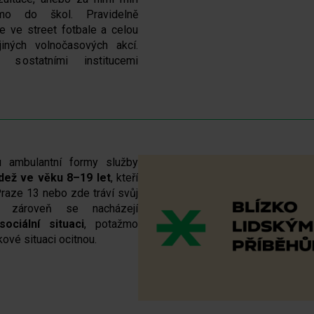
ímo do škol. Pravidelně
e ve street fotbale a celou
jiných volnočasových akcí.
e s ostatními institucemi
u ambulantní formy služby
ádež ve věku 8–19 let
, kteří
Praze 13 nebo zde tráví svůj
 zároveň se nacházejí
ociální situaci
, potažmo
kové situaci ocitnou.