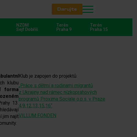
Darujte
NZDM
Terén
Terén
Sejf Dobříš
Praha 9
Praha 15
ulantní
Klub je zapojen do projektů:
ách klubu
„Práce s dětmi a rodinami migrantů
í forma
z Ukrajiny nad rámec nízkoprahových
rozeném
programů Proxima Sociale o.p.s. v Praze
Prahy 13.
4,9,12,13,15,16“
hledávají
VILLUM FONDEN
 jim najít
komunity.