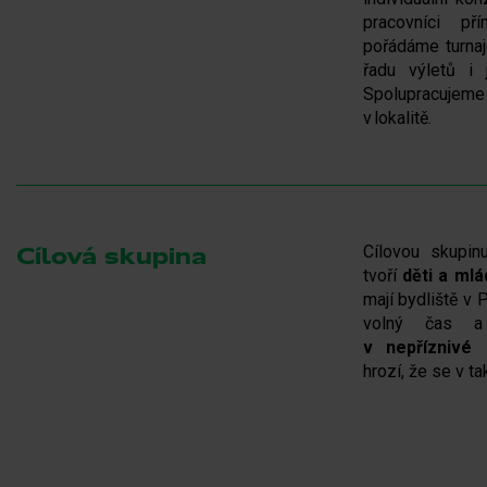
pracovníci př
pořádáme turnaj
řadu výletů i 
Spolupracujem
v lokalitě.
Cílovou skupin
Cílová skupina
tvoří
děti a ml
mají bydliště v 
volný čas a
v nepříznivé s
hrozí, že se v ta