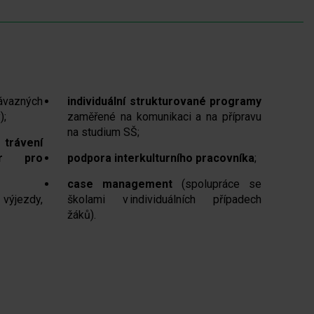
vazných
individuální strukturované programy
);
zaměřené na komunikaci a na přípravu
na studium SŠ;
 trávení
or pro
podpora interkulturního pracovníka
;
case management
(spolupráce se
 výjezdy,
školami v individuálních případech
žáků).