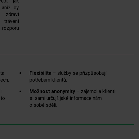
ědí, jak
 aniž by
 zdraví
 trávení
 rozporu
nta
Flexibilita
– služby se přizpůsobují
tech.
potřebám klientů.
i
Možnost anonymity
– zájemci a klienti
sto
si sami určují, jaké informace nám
o sobě sdělí.