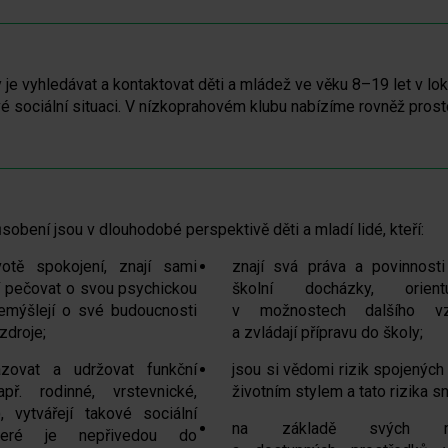
je vyhledávat a kontaktovat děti a mládež ve věku 8–19 let v l
ivé sociální situaci. V nízkoprahovém klubu nabízíme rovněž pros
obení jsou v dlouhodobé perspektivě děti a mladí lidé, kteří:
otě spokojení, znají sami
znají svá práva a povinnosti
í pečovat o svou psychickou
školní docházky, orien
emýšlejí o své budoucnosti
v možnostech dalšího vzd
zdroje;
a zvládají přípravu do školy;
azovat a udržovat funkční
jsou si vědomi rizik spojenýc
př. rodinné, vrstevnické,
životním stylem a tato rizika sni
), vytvářejí takové sociální
na základě svých mo
teré je nepřivedou do