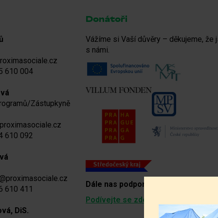
Donátoři
ů
Vážíme si Vaší důvěry – děkujeme, že j
s námi.
roximasociale.cz
5 610 004
ová
programů/Zástupkyně
proximasociale.cz
4 610 092
vá
a@proximasociale.cz
Dále nas podporují
:
6 610 411
Podívejte se zde
ová, DiS.