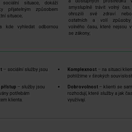
a dostupných prostředků v
 sociální situace, dokáží
smysluplně trávit volný čas,
ky přijatelným způsobem
ohrozili své zdraví nebo
ktní situace;
ostatních a volí způsoby
 a kde vyhledat odbornou
volného času, které nejsou v
se zákony;
t
– sociální služby jsou
Komplexnost
– na situaci klie
pohlížíme v širokých souvislos
 přístup
– služby jsou
Dobrovolnost
– klienti se sam
vány potřebám
rozhodují, které služby a jak ča
em klienta.
využívají.