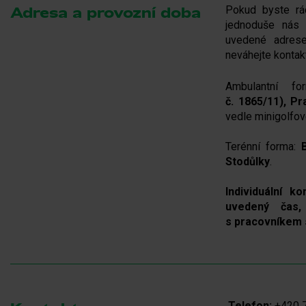
Pokud byste rád
Adresa a provozní doba
jednoduše nás 
uvedené adrese
neváhejte kontak
Ambulantní f
č. 1865/11), Pr
vedle minigolfov
Terénní forma:
Stodůlky
.
Individuální 
uvedený čas
s pracovníkem 
Telefon:
+420 7