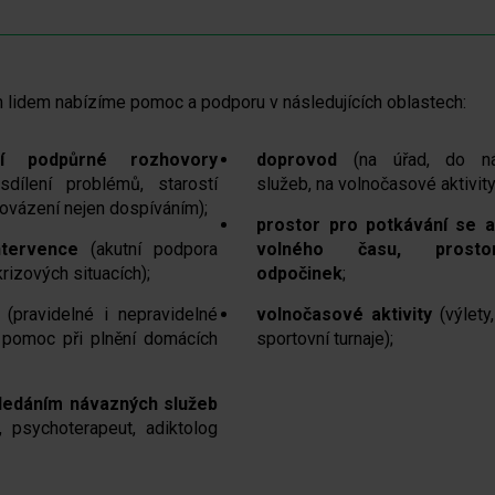
lidem nabízíme pomoc a podporu v následujících oblastech:
ální podpůrné rozhovory
doprovod
(na úřad, do ná
dílení problémů, starostí
služeb, na volnočasové aktivity
provázení nejen dospíváním);
prostor pro potkávání se a
intervence
(akutní podpora
volného času, prost
rizových situacích);
odpočinek
;
í
(pravidelné i nepravidelné
volnočasové aktivity
(výlety,
 pomoc při plnění domácích
sportovní turnaje);
ledáním návazných služeb
, psychoterapeut, adiktolog