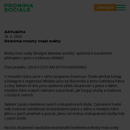
Darujte
Aktualita
26. 6. 2026
Stavíme mosty mezi světy
Mosty mezi světy (Bridges between worlds): společně k inovativním
přístupům v práci s rizikovou mládeží
Číslo projektu: 2024-3-CZ01-KA153-YOU-000293862
V minulém týdnu jsme v rámci programu Erasmus+ Česko přivítali kolegy
a kolegyně z organizací Mládež ulice ze Slovenska a Actio Catholica Patria
z Litvy. Během tří dnů jsme společně sdíleli zkušenosti z práce s dětmi,
mladými lidmi a jejich rodinami a poznávali, jak fungují služby a instituce
v různých zemích.
Setkání začalo návštěvou našich nízkoprahových klubů. Zahraniční hosté
měli možnost nahlédnout do každodenní práce s dětmi a mladými lidmi
přímo v jejich prostředí a poznat, jakou roli mohou nízkoprahové služby hrát
v jejich životě.
Na tuto zkušenost navázala mezinárodní konference Mosty mezi světy