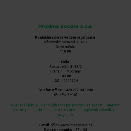
Proxima Sociale o.p.s.
Kontaktní adresa vedení organizace:
Václavské náměstí 813/57
Nové město
110 00
Sídlo:
Rakovského 3138/2
Praha 4 – Modřany
143 00
IČO
: 49625624
Telefon office
: +420 277 007 280
(Po–Pá, 8–16)
Uvedené číslo je určeno výhradně pro provozní záležitosti. Telefonní
kontakty na služby naleznete v konkrétních popisech jednotlivých
programů.
E-mail
: office@proximasociale.cz
Datová schránka
: s68qf4d