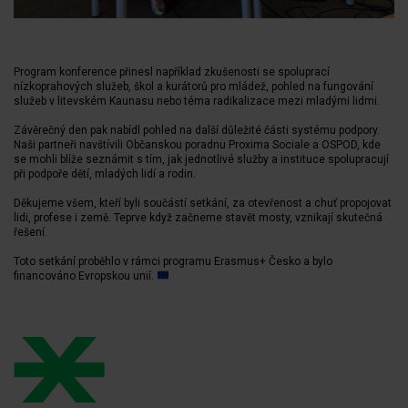
Program konference přinesl například zkušenosti se spoluprací
nízkoprahových služeb, škol a kurátorů pro mládež, pohled na fungování
služeb v litevském Kaunasu nebo téma radikalizace mezi mladými lidmi.
Závěrečný den pak nabídl pohled na další důležité části systému podpory.
Naši partneři navštívili Občanskou poradnu Proxima Sociale a OSPOD, kde
se mohli blíže seznámit s tím, jak jednotlivé služby a instituce spolupracují
při podpoře dětí, mladých lidí a rodin.
Děkujeme všem, kteří byli součástí setkání, za otevřenost a chuť propojovat
lidi, profese i země. Teprve když začneme stavět mosty, vznikají skutečná
řešení.
Toto setkání proběhlo v rámci programu Erasmus+ Česko a bylo
financováno Evropskou unií.