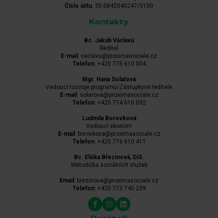
Číslo účtu
: 35-5842040247/0100
Kontakty
Bc. Jakub Václavů
Ředitel
E-mail
: vaclavu@proximasociale.cz
Telefon
: +420 775 610 004
Mgr. Hana Solařová
Vedoucí rozvoje programů/Zástupkyně ředitele
E-mail
: solarova@proximasociale.cz
Telefon
: +420 774 610 092
Ludmila Borovková
Vedoucí ekonom
E-mail
: borovkova@proximasociale.cz
Telefon
: +420 776 610 411
Bc. Eliška Březinová, DiS.
Metodička sociálních služeb
Email:
brezinova@proximasociale.cz
Telefon:
+420 773 740 239