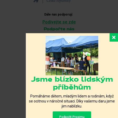
Dále nas podporují
:
Podívejte se zde
Podpořte nás
Jsme blízko lidským
Účet pro příjem darů:
příběhům
2501067691/2010
Pomáháme dětem, mladým lidem a rodinám, když
se ocitnou v náročné situaci. Díky vašemu daru jsme
jim nablízku.
Staňte se součástí týmu
Podpořit Proximu